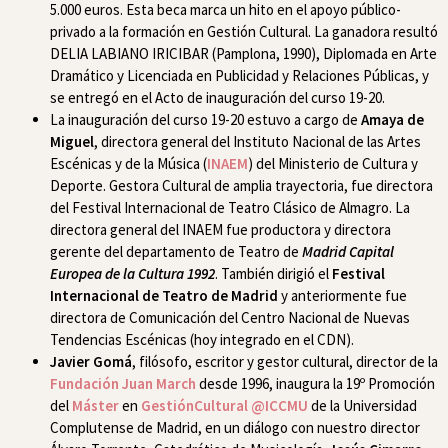
5.000 euros. Esta beca marca un hito en el apoyo público-
privado a la formación en Gestión Cultural. La ganadora resultó
DELIA LABIANO IRICIBAR (Pamplona, 1990), Diplomada en Arte
Dramático y Licenciada en Publicidad y Relaciones Públicas, y
se entregó en el Acto de inauguración del curso 19-20.
La inauguración del curso 19-20 estuvo a cargo de
Amaya de
Miguel
, directora general del Instituto Nacional de las Artes
Escénicas y de la Música (
INAEM
) del Ministerio de Cultura y
Deporte. Gestora Cultural de amplia trayectoria, fue directora
del Festival Internacional de Teatro Clásico de Almagro. La
directora general del INAEM fue productora y directora
gerente del departamento de Teatro de
Madrid Capital
Europea de la Cultura 1992
. También dirigió el
Festival
Internacional de Teatro de Madrid
y anteriormente fue
directora de Comunicación del Centro Nacional de Nuevas
Tendencias Escénicas (hoy integrado en el CDN).
Javier Gomá
, filósofo, escritor y gestor cultural, director de la
Fundación Juan March
desde 1996, inaugura la 19º Promoción
del
Máster
en
GestiónCultural
@ICCMU
de la Universidad
Complutense de Madrid, en un diálogo con nuestro director