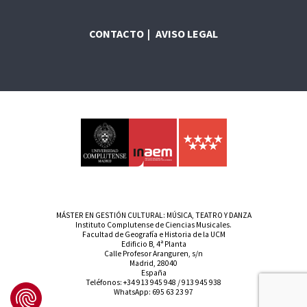
CONTACTO
AVISO LEGAL
MÁSTER EN GESTIÓN CULTURAL: MÚSICA, TEATRO Y DANZA
Instituto Complutense de Ciencias Musicales.
Facultad de Geografía e Historia de la UCM
Edificio B, 4ª Planta
Calle Profesor Aranguren, s/n
Madrid, 28040
España
Teléfonos:
+34 913 945 948
/
913 945 938
WhatsApp:
695 63 23 97