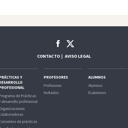
CONTACTO
AVISO LEGAL
PRÁCTICAS Y
PROFESORES
ALUMNOS
DESARROLLO
Profesores
Alumnos
PROFESIONAL
Invitados
Exalumnos
Programa de Prácticas
y desarrollo profesional
Organizaciones
colaboradoras
Convenios de prácticas