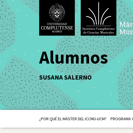
Mást
Músi
Alumnos
SUSANA SALERNO
¿POR QUÉ EL MÁSTER DEL ICCMU-UCM?
PROGRAMA Y