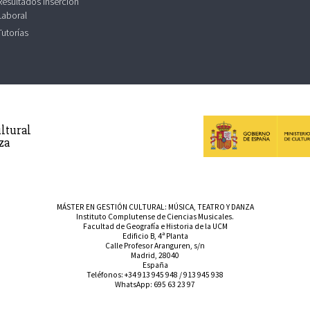
Resultados Inserción
Laboral
Tutorías
ltural
za
MÁSTER EN GESTIÓN CULTURAL: MÚSICA, TEATRO Y DANZA
Instituto Complutense de Ciencias Musicales.
Facultad de Geografía e Historia de la UCM
Edificio B, 4ª Planta
Calle Profesor Aranguren, s/n
Madrid, 28040
España
Teléfonos:
+34 913 945 948
/
913 945 938
WhatsApp:
695 63 23 97