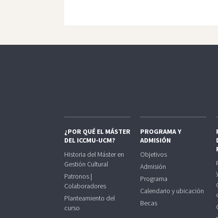
¿POR QUÉ EL MÁSTER
PROGRAMA Y
DEL ICCMU-UCM?
ADMISIÓN
Historia del Máster en
Objetivos
Gestión Cultural
Admisión
Patronos |
Programa
Colaboradores
Calendario y ubicación
Planteamiento del
Becas
curso