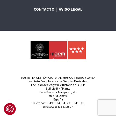
CONTACTO
AVISO LEGAL
MÁSTER EN GESTIÓN CULTURAL: MÚSICA, TEATRO Y DANZA
Instituto Complutense de Ciencias Musicales.
Facultad de Geografía e Historia de la UCM
Edificio B, 4ª Planta
Calle Profesor Aranguren, s/n
Madrid, 28040
España
Teléfonos:
+34 913 945 948
/
913 945 938
WhatsApp:
695 63 23 97