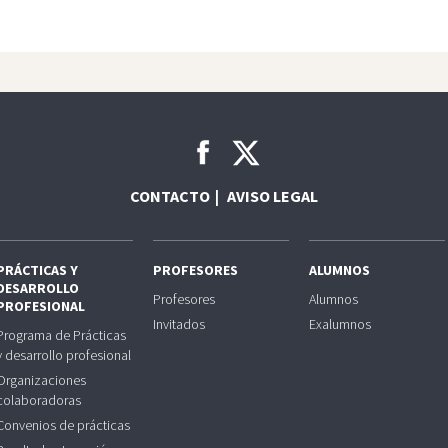
CONTACTO
AVISO LEGAL
PRÁCTICAS Y
PROFESORES
ALUMNOS
DESARROLLO
Profesores
Alumnos
PROFESIONAL
Invitados
Exalumnos
Programa de Prácticas
y desarrollo profesional
Organizaciones
colaboradoras
Convenios de prácticas