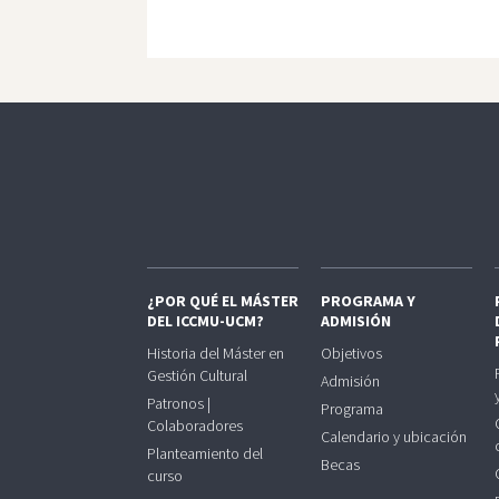
¿POR QUÉ EL MÁSTER
PROGRAMA Y
DEL ICCMU-UCM?
ADMISIÓN
Historia del Máster en
Objetivos
Gestión Cultural
Admisión
Patronos |
Programa
Colaboradores
Calendario y ubicación
Planteamiento del
Becas
curso