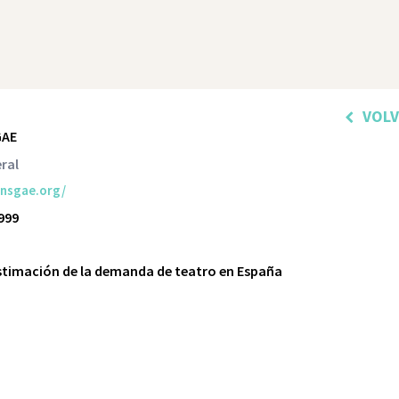
VOL
GAE
ral
nsgae.org/
1999
stimación de la demanda de teatro en España