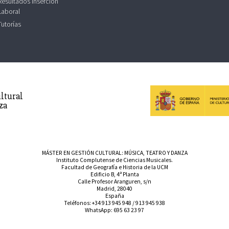
Resultados Inserción
Laboral
Tutorías
ltural
za
MÁSTER EN GESTIÓN CULTURAL: MÚSICA, TEATRO Y DANZA
Instituto Complutense de Ciencias Musicales.
Facultad de Geografía e Historia de la UCM
Edificio B, 4ª Planta
Calle Profesor Aranguren, s/n
Madrid, 28040
España
Teléfonos:
+34 913 945 948
/
913 945 938
WhatsApp:
695 63 23 97