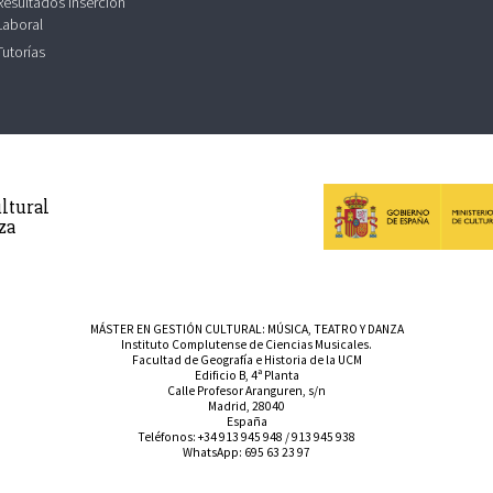
Resultados Inserción
Laboral
Tutorías
ltural
za
MÁSTER EN GESTIÓN CULTURAL: MÚSICA, TEATRO Y DANZA
Instituto Complutense de Ciencias Musicales.
Facultad de Geografía e Historia de la UCM
Edificio B, 4ª Planta
Calle Profesor Aranguren, s/n
Madrid, 28040
España
Teléfonos:
+34 913 945 948
/
913 945 938
WhatsApp:
695 63 23 97