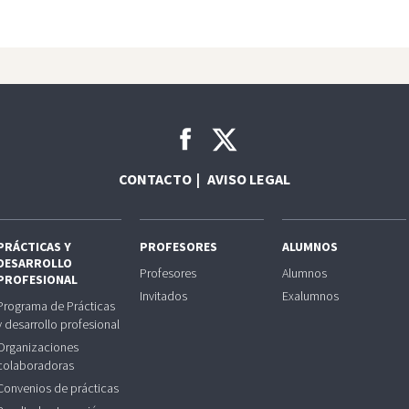
CONTACTO
AVISO LEGAL
PRÁCTICAS Y
PROFESORES
ALUMNOS
DESARROLLO
Profesores
Alumnos
PROFESIONAL
Invitados
Exalumnos
Programa de Prácticas
y desarrollo profesional
Organizaciones
colaboradoras
Convenios de prácticas