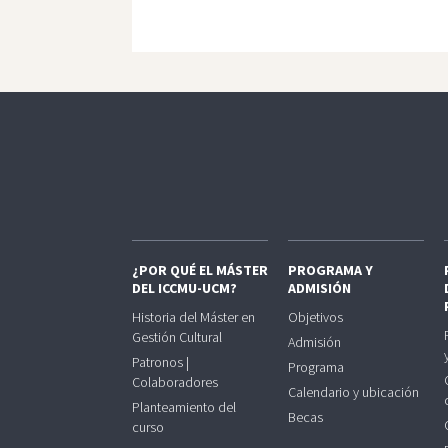
¿POR QUÉ EL MÁSTER
PROGRAMA Y
DEL ICCMU-UCM?
ADMISIÓN
Historia del Máster en
Objetivos
Gestión Cultural
Admisión
Patronos |
Programa
Colaboradores
Calendario y ubicación
Planteamiento del
Becas
curso