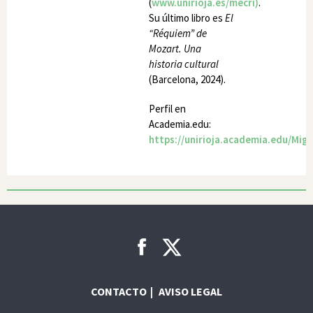
(
www.unirioja.es/mecri)
.
Su último libro es
El
“Réquiem” de
Mozart. Una
historia cultural
(Barcelona, 2024).
Perfil en
Academia.edu:
https://unirioja.academia.edu/Mig
CONTACTO
AVISO LEGAL