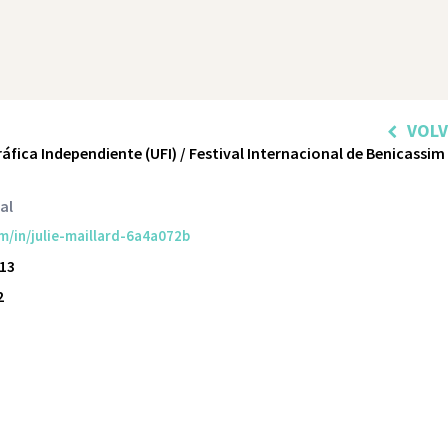
VOL
fica Independiente (UFI) / Festival Internacional de Benicassim
al
om/in/julie-maillard-6a4a072b
13
2