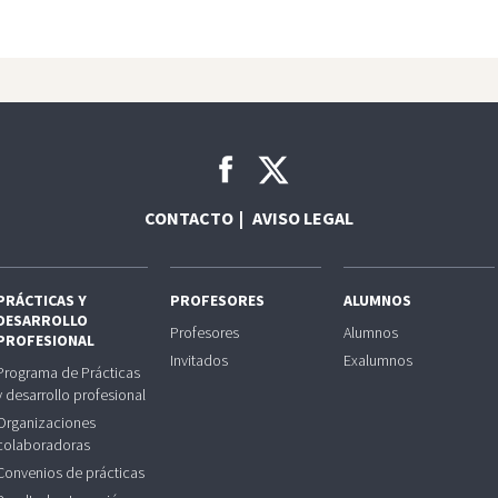
CONTACTO
AVISO LEGAL
PRÁCTICAS Y
PROFESORES
ALUMNOS
DESARROLLO
Profesores
Alumnos
PROFESIONAL
Invitados
Exalumnos
Programa de Prácticas
y desarrollo profesional
Organizaciones
colaboradoras
Convenios de prácticas