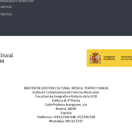
Resultados Inserción
Laboral
Tutorías
ltural
za
MÁSTER EN GESTIÓN CULTURAL: MÚSICA, TEATRO Y DANZA
Instituto Complutense de Ciencias Musicales.
Facultad de Geografía e Historia de la UCM
Edificio B, 4ª Planta
Calle Profesor Aranguren, s/n
Madrid, 28040
España
Teléfonos:
+34 913 945 948
/
913 945 938
WhatsApp:
695 63 23 97