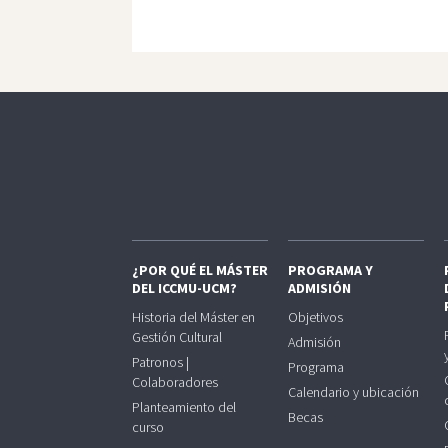
¿POR QUÉ EL MÁSTER
PROGRAMA Y
DEL ICCMU-UCM?
ADMISIÓN
Historia del Máster en
Objetivos
Gestión Cultural
Admisión
Patronos |
Programa
Colaboradores
Calendario y ubicación
Planteamiento del
Becas
curso