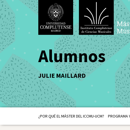
Mást
Músi
Alumnos
JULIE MAILLARD
¿POR QUÉ EL MÁSTER DEL ICCMU-UCM?
PROGRAMA Y