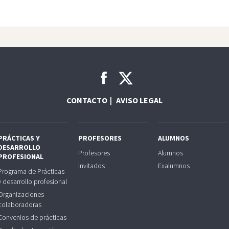
CONTACTO
AVISO LEGAL
PRÁCTICAS Y
PROFESORES
ALUMNOS
DESARROLLO
Profesores
Alumnos
PROFESIONAL
Invitados
Exalumnos
Programa de Prácticas
y desarrollo profesional
Organizaciones
colaboradoras
Convenios de prácticas