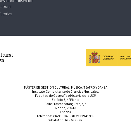
Resultados Inserción
Laboral
Tutorías
ltural
za
MÁSTER EN GESTIÓN CULTURAL: MÚSICA, TEATRO Y DANZA
Instituto Complutense de Ciencias Musicales.
Facultad de Geografía e Historia de la UCM
Edificio B, 4ª Planta
Calle Profesor Aranguren, s/n
Madrid, 28040
España
Teléfonos:
+34 913 945 948
/
913 945 938
WhatsApp:
695 63 23 97