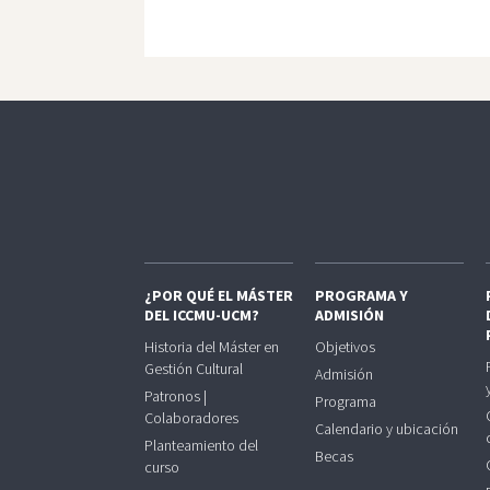
¿POR QUÉ EL MÁSTER
PROGRAMA Y
DEL ICCMU-UCM?
ADMISIÓN
Historia del Máster en
Objetivos
Gestión Cultural
Admisión
Patronos |
Programa
Colaboradores
Calendario y ubicación
Planteamiento del
Becas
curso