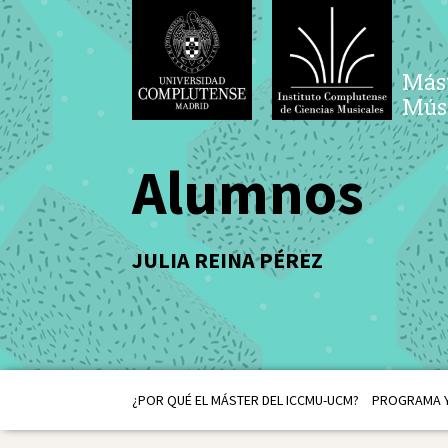
Mást
Músi
Alumnos
JULIA REINA PÉREZ
¿POR QUÉ EL MÁSTER DEL ICCMU-UCM?
PROGRAMA Y