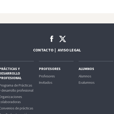
CONTACTO
AVISO LEGAL
PRÁCTICAS Y
PROFESORES
ALUMNOS
DESARROLLO
Profesores
Alumnos
PROFESIONAL
Invitados
Exalumnos
Programa de Prácticas
y desarrollo profesional
Organizaciones
colaboradoras
Convenios de prácticas