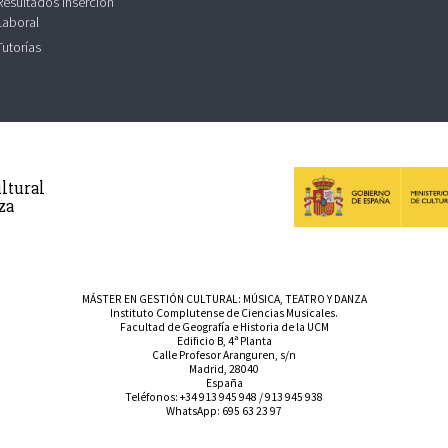
Resultados Inserción
Laboral
Tutorías
ltural
za
MÁSTER EN GESTIÓN CULTURAL: MÚSICA, TEATRO Y DANZA
Instituto Complutense de Ciencias Musicales.
Facultad de Geografía e Historia de la UCM
Edificio B, 4ª Planta
Calle Profesor Aranguren, s/n
Madrid, 28040
España
Teléfonos:
+34 913 945 948
/
913 945 938
WhatsApp:
695 63 23 97