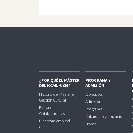
¿POR QUÉ EL MÁSTER
PROGRAMA Y
DEL ICCMU-UCM?
ADMISIÓN
Historia del Máster en
Objetivos
Gestión Cultural
Admisión
Patronos |
Programa
Colaboradores
Calendario y ubicación
Planteamiento del
Becas
curso