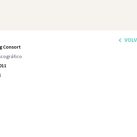
VOL
ng Consort
scográfico
2011
1