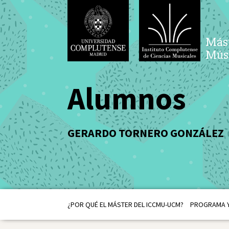
Mást
Músi
Alumnos
GERARDO TORNERO GONZÁLEZ
¿POR QUÉ EL MÁSTER DEL ICCMU-UCM?
PROGRAMA Y