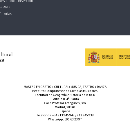
Resultados Inserción
Laboral
Tutorías
ltural
za
MÁSTER EN GESTIÓN CULTURAL: MÚSICA, TEATRO Y DANZA
Instituto Complutense de Ciencias Musicales.
Facultad de Geografía e Historia de la UCM
Edificio B, 4ª Planta
Calle Profesor Aranguren, s/n
Madrid, 28040
España
Teléfonos:
+34 913 945 948
/
913 945 938
WhatsApp:
695 63 23 97