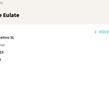
TE
e Eulate
VOL
eativo SL
ner
15
3