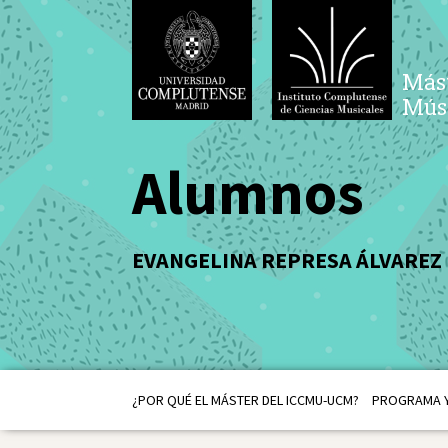
Mást
Músi
Alumnos
EVANGELINA REPRESA ÁLVAREZ 
¿POR QUÉ EL MÁSTER DEL ICCMU-UCM?
PROGRAMA Y