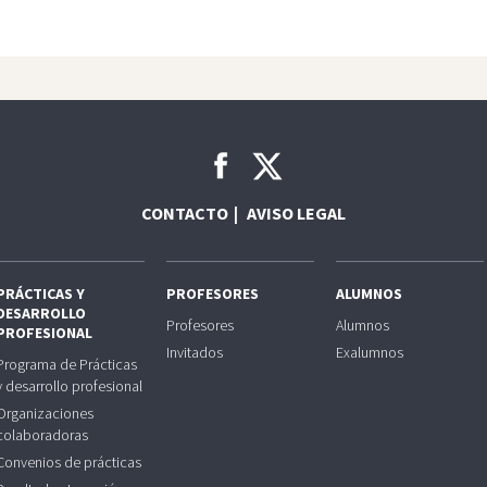
CONTACTO
AVISO LEGAL
PRÁCTICAS Y
PROFESORES
ALUMNOS
DESARROLLO
Profesores
Alumnos
PROFESIONAL
Invitados
Exalumnos
Programa de Prácticas
y desarrollo profesional
Organizaciones
colaboradoras
Convenios de prácticas