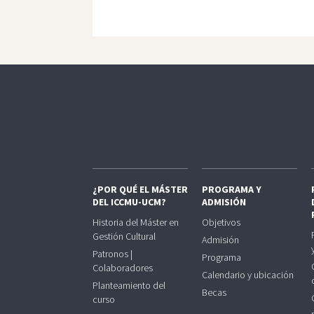
¿POR QUÉ EL MÁSTER
PROGRAMA Y
DEL ICCMU-UCM?
ADMISIÓN
Historia del Máster en
Objetivos
Gestión Cultural
Admisión
Patronos |
Programa
Colaboradores
Calendario y ubicación
Planteamiento del
Becas
curso