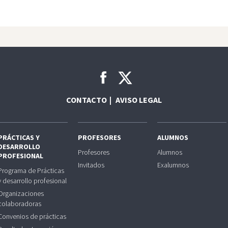
CONTACTO
AVISO LEGAL
PRÁCTICAS Y
PROFESORES
ALUMNOS
DESARROLLO
Profesores
Alumnos
PROFESIONAL
Invitados
Exalumnos
Programa de Prácticas
y desarrollo profesional
Organizaciones
colaboradoras
Convenios de prácticas