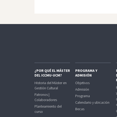
¿POR QUÉ EL MÁSTER
PROGRAMA Y
DEL ICCMU-UCM?
ADMISIÓN
Historia del Máster en
Objetivos
Gestión Cultural
Admisión
Patronos |
Programa
Colaboradores
Calendario y ubicación
Planteamiento del
Becas
curso