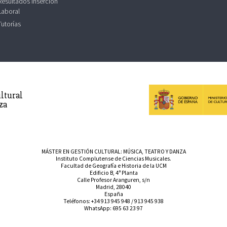
Resultados Inserción
Laboral
Tutorías
ltural
za
MÁSTER EN GESTIÓN CULTURAL: MÚSICA, TEATRO Y DANZA
Instituto Complutense de Ciencias Musicales.
Facultad de Geografía e Historia de la UCM
Edificio B, 4ª Planta
Calle Profesor Aranguren, s/n
Madrid, 28040
España
Teléfonos:
+34 913 945 948
/
913 945 938
WhatsApp:
695 63 23 97