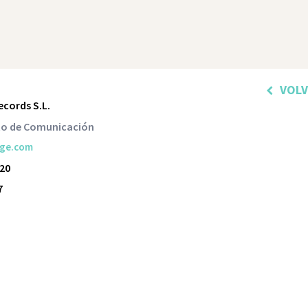
VOL
ecords S.L.
o de Comunicación
uge.com
20
7