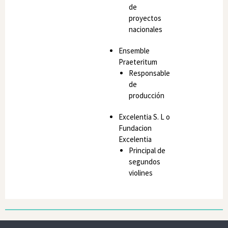
de
proyectos
nacionales
Ensemble
Praeteritum
Responsable
de
producción
Excelentia S. L o
Fundacion
Excelentia
Principal de
segundos
violines