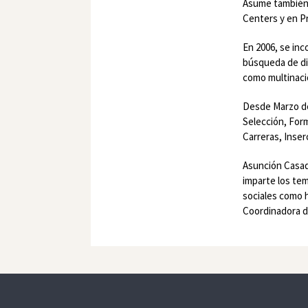
Asume también 
Centers y en Pr
En 2006, se in
búsqueda de di
como multinaci
Desde Marzo de
Selección, Form
Carreras, Inser
Asunción Casa
imparte los tem
sociales como 
Coordinadora d