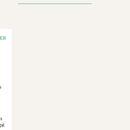
VER
e
es
al.