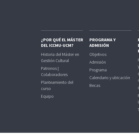
¿POR QUÉ EL MÁSTER
PROGRAMA Y
DEL ICCMU-UCM?
ADMISIÓN
Historia del Máster en
Objetivos
Gestión Cultural
Admisión
Patronos |
Programa
Colaboradores
Calendario y ubicación
Planteamiento del
Becas
curso
Equipo