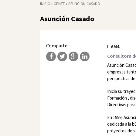
INICIO
GENTE
ASUNCIÓN CASADO
Asunción Casado
Comparte:
ILAM4
Consultora 
Asunción Casad
empresas tanto
perspectiva de 
Inicia su traye
Formación , dis
Directivas para
En 1999, Asunc
dedicada a la 
proyectos de s