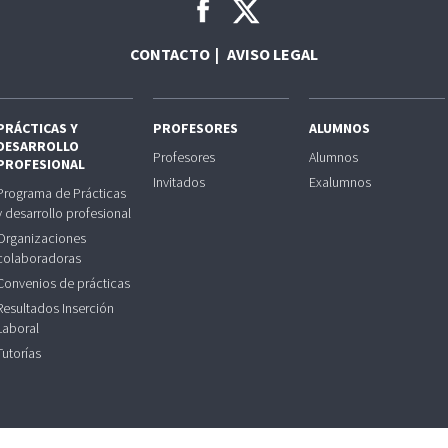
CONTACTO
AVISO LEGAL
PRÁCTICAS Y
PROFESORES
ALUMNOS
DESARROLLO
Profesores
Alumnos
PROFESIONAL
Invitados
Exalumnos
Programa de Prácticas
y desarrollo profesional
Organizaciones
colaboradoras
Convenios de prácticas
Resultados Inserción
Laboral
Tutorías